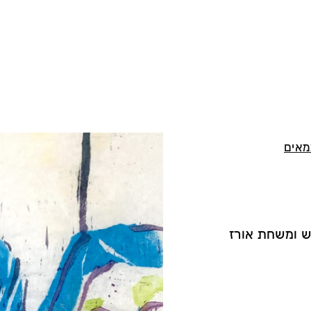
מאים
גה 5 שכבות, גואש ומשחת אורז