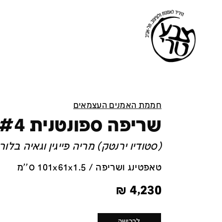
חממת האמנים העצמאים
שריפה ספונטנית #4
(סטודיו ירנטק) מריה פייגין וגאיה בלורי
טאפטינג ושריפה / 101x61x1.5 ס''מ
₪
4,230
לרכישה