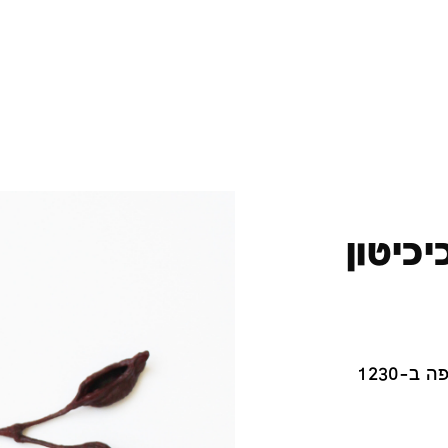
ם ברכיכיטון
יציקות פורצלן, פיגמנטים, אנדרגלייז, שריפה ב-1230