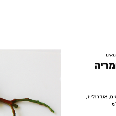
מאים
ם פלומריה
ים, אנדרגלייז,