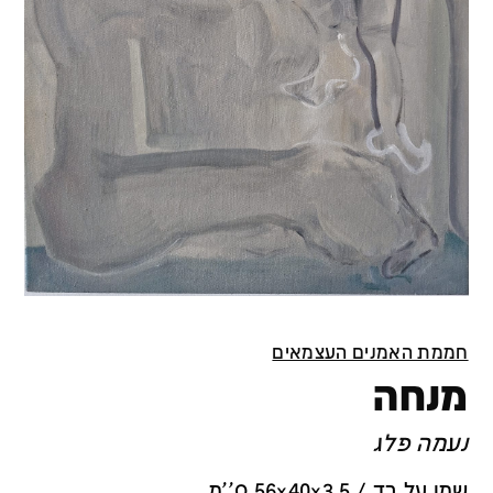
חממת האמנים העצמאים
מנחה
נעמה פלג
שמן על בד / 56x40x3.5 ס''מ