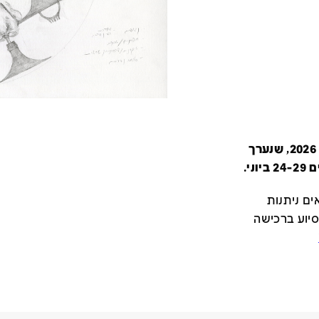
קטלוג זה מציג את כל משתתפי יריד צבע טרי 2026, שנערך
י.
ם ניתנות
סיוע ברכישה