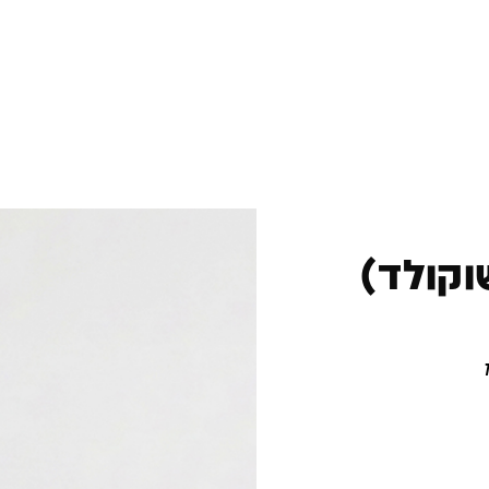
וקולד)