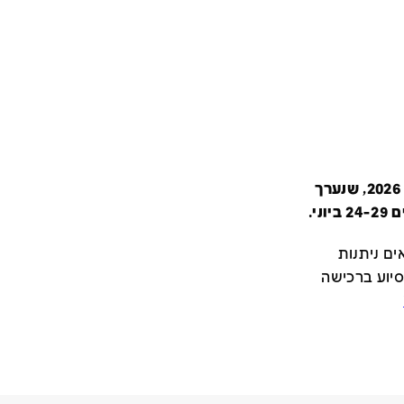
קטלוג זה מציג את כל משתתפי יריד צבע טרי 2026, שנערך
י.
ם ניתנות
סיוע ברכישה