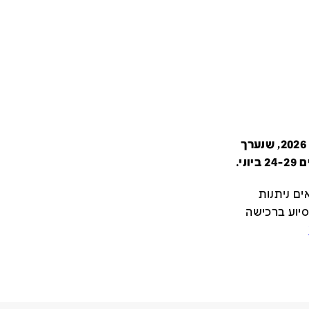
קטלוג זה מציג את כל משתתפי יריד צבע טרי 2026, שנערך
י.
ם ניתנות
סיוע ברכישה