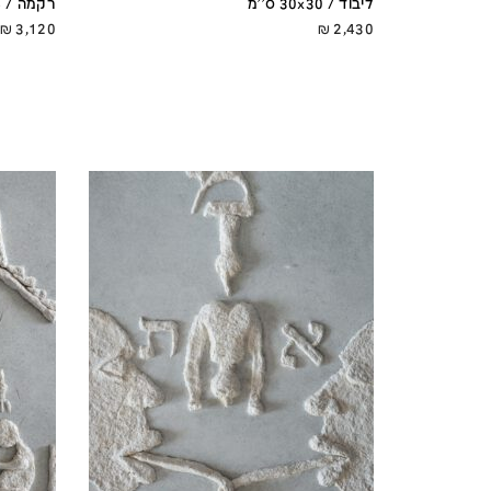
ליבוד / 30x30 ס''מ
רקמה / 44x34 ס''מ
₪
3,120
₪
2,430