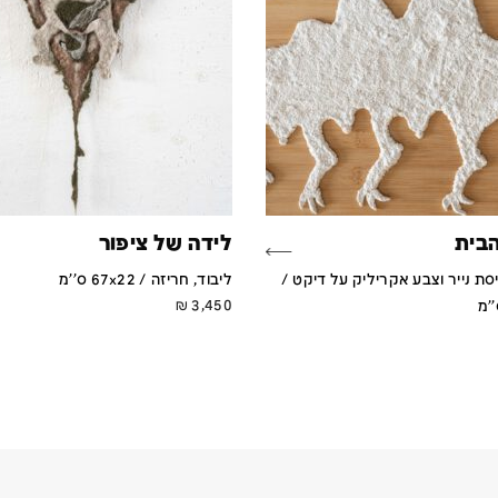
בית
לידה של ציפור
סת נייר וצבע אקריליק על דיקט /
ליבוד, חריזה / 67x22 ס''מ
₪
3,450