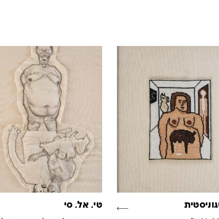
וניסטית
טי. אל. סי