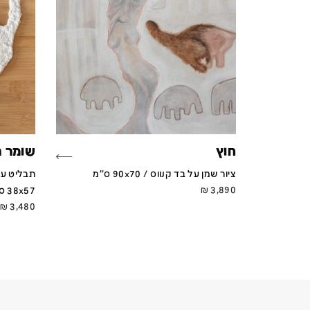
חוץ
שומר ה
ציור שמן על בד קנווס / 90x70 ס''מ
תבליט עי
₪
3,890
38x57 ס''מ
₪
3,480