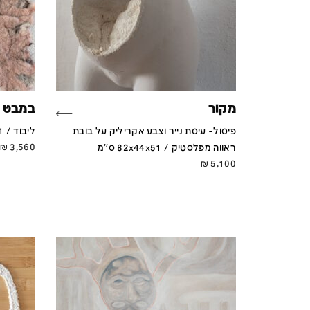
מקור
במבט 
פיסול- עיסת נייר וצבע אקריליק על בובת
ליבוד / 51x41 ס''מ
₪
3,560
ראווה מפלסטיק / 82x44x51 ס''מ
₪
5,100