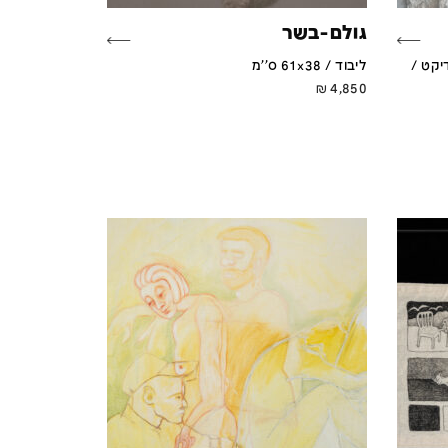
גולם-בשר
יקט /
ליבוד / 61x38 ס''מ
₪
4,850