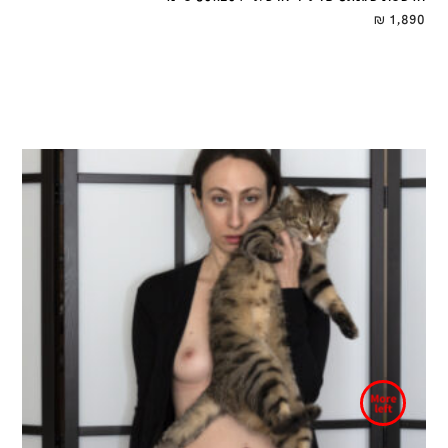
₪
1,890