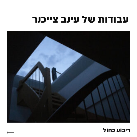
עבודות של עינב צייכנר‬‎
ריבוע כחול