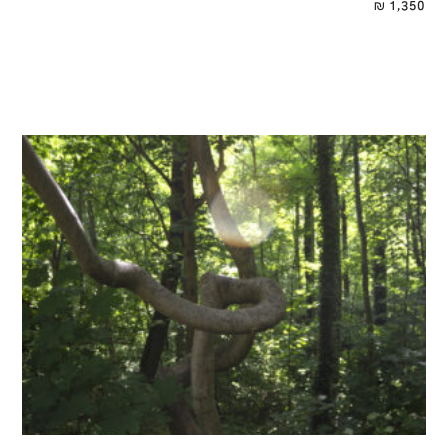
₪
1,350