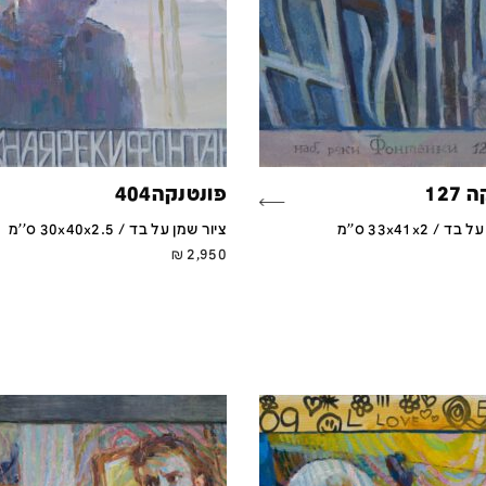
127
פונטנקה404
/ 33x41x2 ס''מ
ציור שמן על בד / 30x40x2.5 ס''מ
₪
2,950