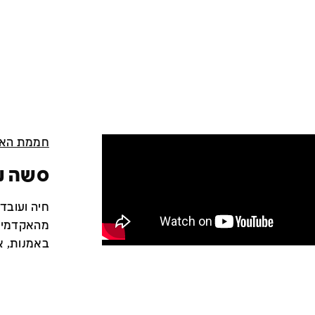
חממת האמ
סשה ני
חיה ועובד
מהאקדמיה 
באמנות, א