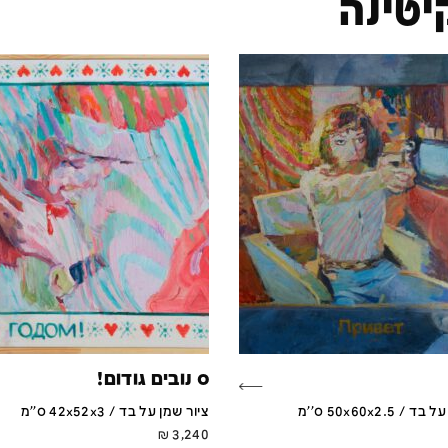
יטינה
ס נובים גודום!
 50x60x2.5 ס''מ
ציור שמן על בד / 42x52x3 ס''מ
₪
3,240