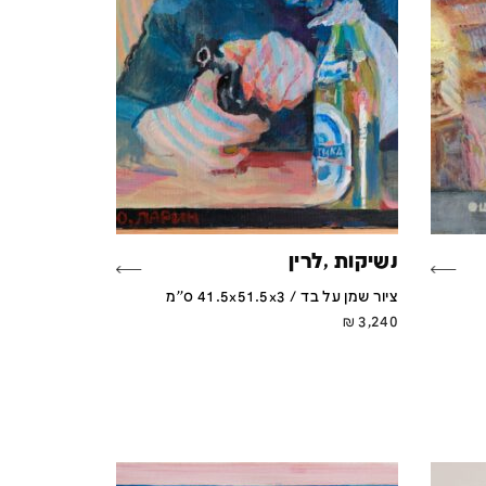
נשיקות ,לרין
ציור שמן על בד / 41.5x51.5x3 ס''מ
₪
3,240