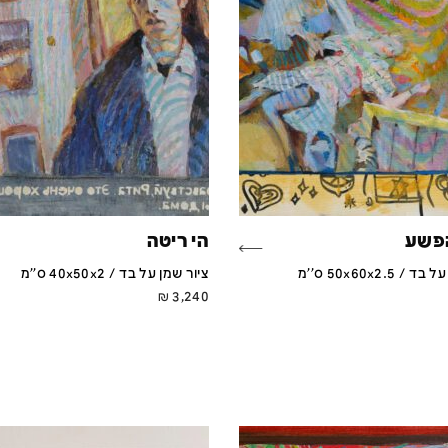
הפשע
הי ריטה
 50x60x2.5 ס''מ
ציור שמן על בד / 40x50x2 ס''מ
₪
3,240