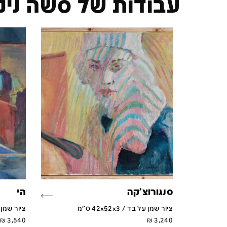
עבודות של סשה ניק
סנגורוצ'קה
הי
ציור שמן על בד / 42x52x3 ס''מ
ציור שמן על בד /
₪
3,540
₪
3,240