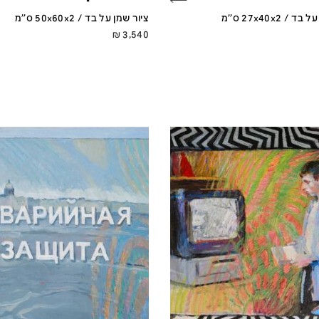
/ 27x40x2 ס''מ
ציור שמן על בד / 50x60x2 ס''מ
₪
3,540