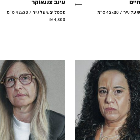
חיים
עינב צנגאוקר
ייר / 42x30 ס''מ
פסטל יבש על נייר / 42x30 ס''מ
₪
4,800