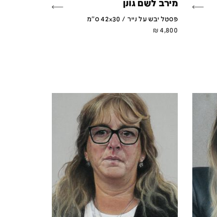
מירב לשם גונן
פסטל יבש על נייר / 42x30 ס''מ
₪
4,800