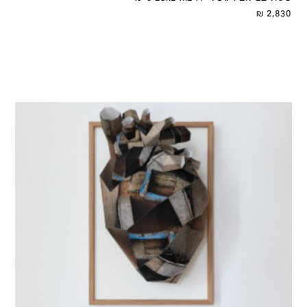
₪
2,830