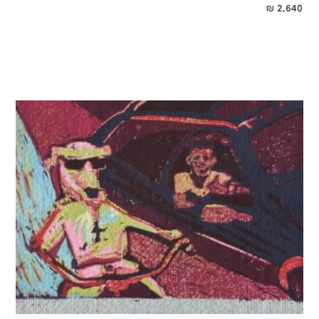
₪
2,640