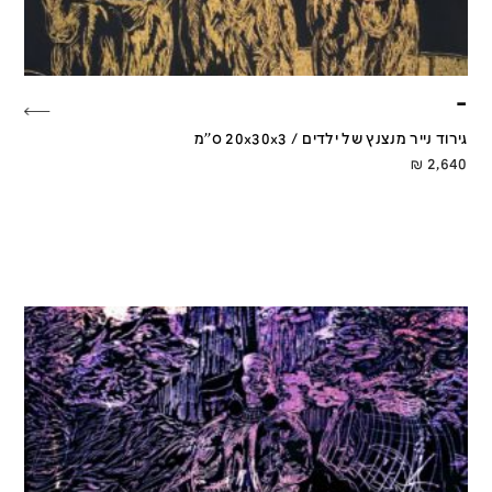
–
גירוד נייר מנצנץ של ילדים / 20x30x3 ס''מ
₪
2,640