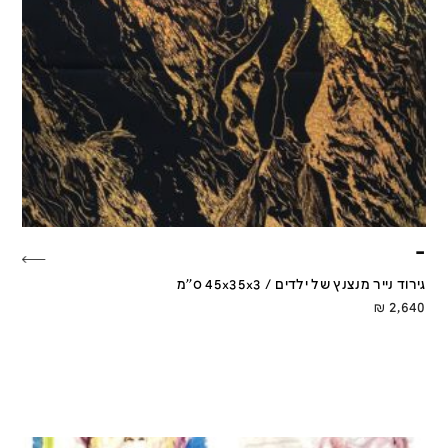
–
גירוד נייר מנצנץ של ילדים / 45x35x3 ס''מ
₪
2,640