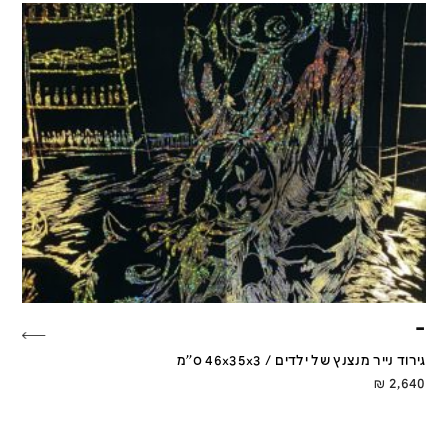
–
גירוד נייר מנצנץ של ילדים / 46x35x3 ס''מ
₪
2,640