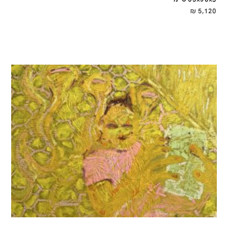
₪
5,120