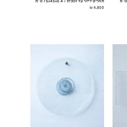
תחריט לייזר על זכוכית / 75x45x0.4 ס''מ
₪
4,800