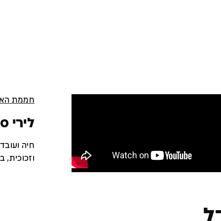
חממת האמ
לירי ס
חיה ועובד
וזכוכית, ב
ל