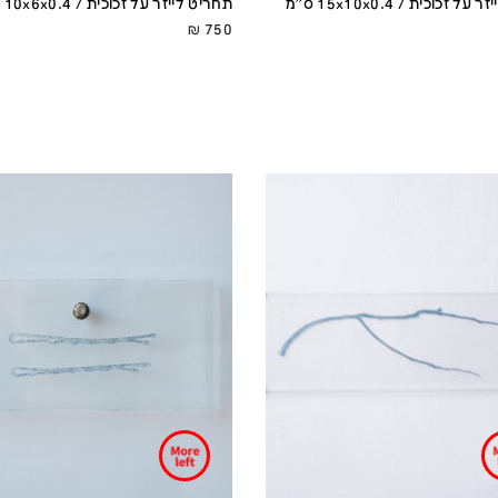
 זכוכית / 15x10x0.4 ס''מ
תחריט לייזר על זכוכית / 10x6x0.4 ס''מ
₪
750