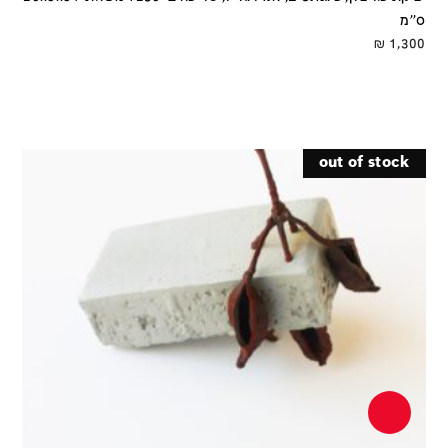
ס''מ
₪
1,300
out of stock