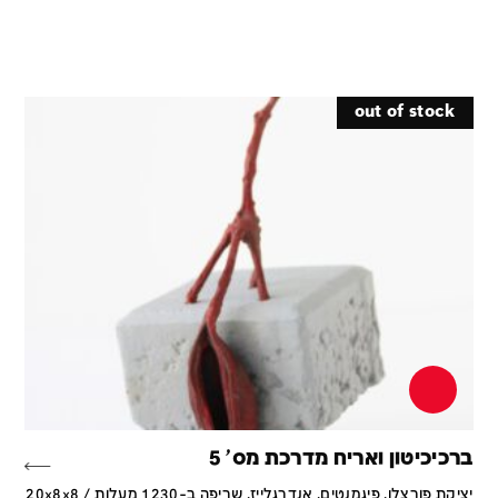
out of stock
ברכיכיטון ואריח מדרכת מס' 5
יציקת פורצלן, פיגמנטים, אנדרגלייז, שריפה ב-1230 מעלות / 20x8x8