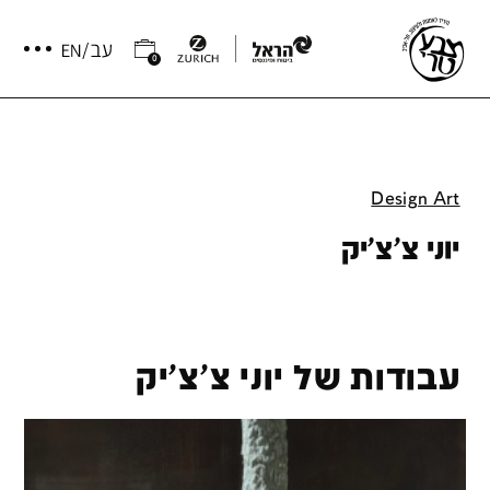
0
Design Art
יוני צ'צ'יק
עבודות של יוני צ'צ'יק