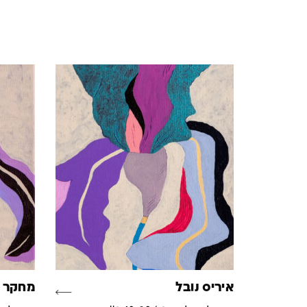
איריס נובל
מחקר א