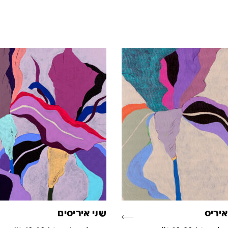
יריס
שני איריסים