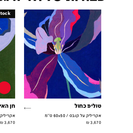
stock
טוליפ כחול
חן האי
אקריליק על קנבס / 60x50 ס''מ
אקריליק על ק
₪
3,670
₪
3,670