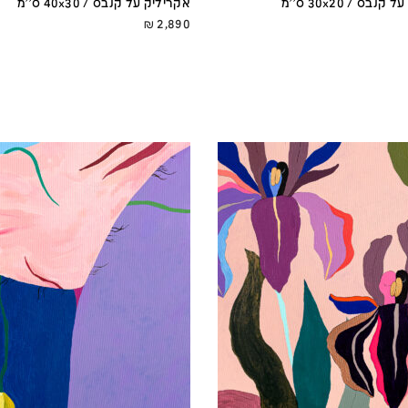
נבס / 30x20 ס''מ
אקריליק על קנבס / 40x30 ס''מ
₪
2,890