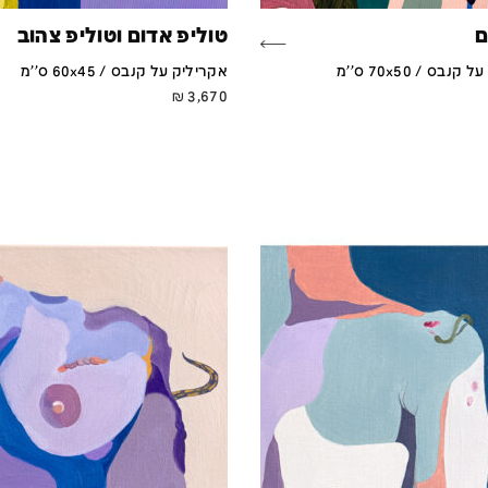
ם
טוליפ אדום וטוליפ צהוב
נבס / 70x50 ס''מ
אקריליק על קנבס / 60x45 ס''מ
₪
3,670