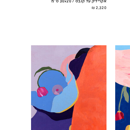
אקריליק על קנבס / 30x20 ס''מ
₪
2,320