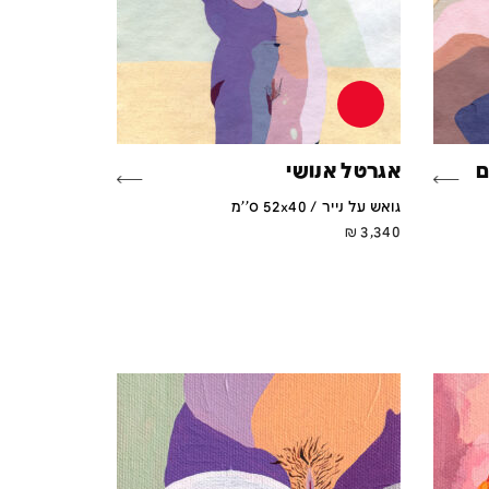
ם
אגרטל אנושי
גואש על נייר / 52x40 ס''מ
₪
3,340