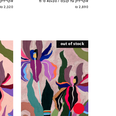
אקריליק על קנבס / 40x30 ס''מ
אקריליק על ק
₪
2,320
₪
2,890
out of stock