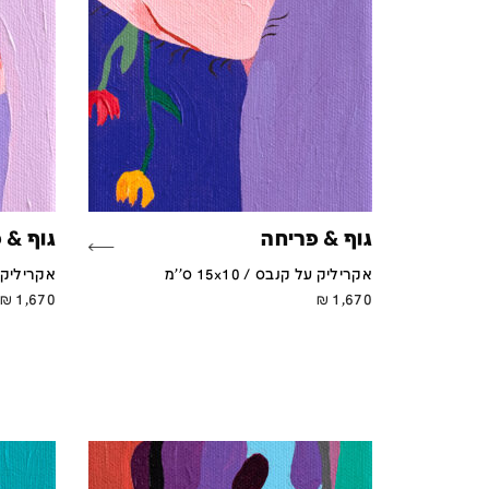
גוף & פריחה
גוף & 
אקריליק על קנבס / 15x10 ס''מ
אקריליק על ק
₪
1,670
₪
1,670