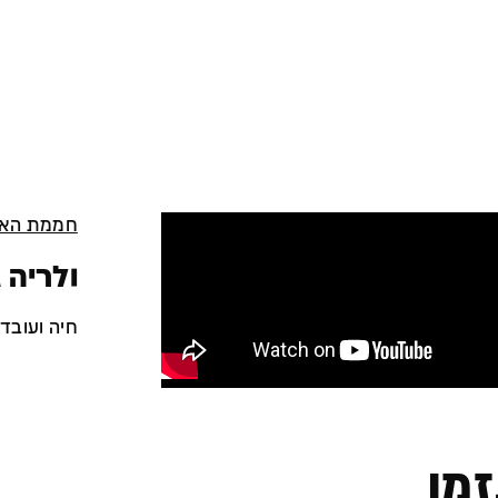
חממת האמ
ולריה ג
חיה ועובד
זמן