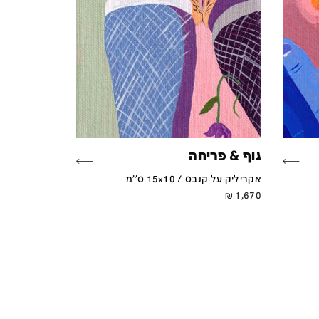
גוף & פריחה
אקריליק על קנבס / 15x10 ס''מ
₪
1,670