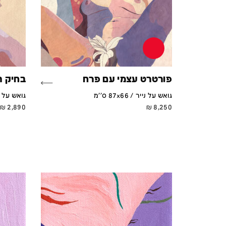
פורטרט עצמי עם פרח
בחיק ה
גואש על נייר / 87x66 ס''מ
גואש על נייר / 
₪
2,890
₪
8,250