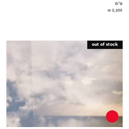
ס''מ
₪
2,300
out of stock