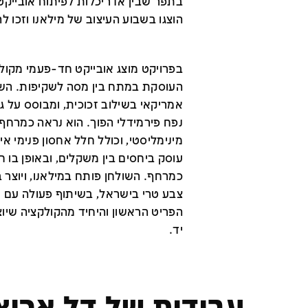
בתפר שבין אדריכלות לפיתוח אובייקטי
הוצגו בשבוע העיצוב של מילאנו וזכו ל
בפרויקט מוצג אובייקט חד-פעמי מקול
העוסקת במתח בין מסה לשקיפות. השול
אמריקאי בשילוב זכוכית, ומבוסס על ג
נפח פירמידלי הפוך. הוא נראה כמרחף 
מינימליסטי, וכולל חלל אחסון פנימי אי
עוסק ביחסים בין משקלים, ובאופן בו 
כמרחף. השולחן פותח במילאנו, ויוצר ב
צבע טרי בישראל, בשיתוף פעולה עם נג
הפריט הראשון והיחיד מהקולקציה שיו
יד.