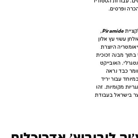
ם. עבודות הסטודיו
הכרה ופרסים.
קציית
Piramide
,
חן עשוי עץ אלון
יאומטריה היוצרת
בתוך מבנה זכוכית
נטגרלי. האובייקט
חומר כבד נראה
מיוחד עבור יריד
ריות מקומיות. זהו
צר בישראל בעבודת