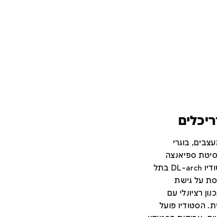
ריכלים
צבים, בוגרי
רסיטת ספיאנצה
ברומא, בהתאמה, שהקימו יחד את סטודיו DL-arch בתל
מבוססת על גישת
 המשלבת תכנון רציונלי עם
ת. הסטודיו פועל