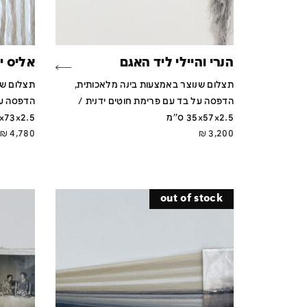
הנרי והיילי ליד האגם
אליס י
תצלום שנוצר באמצעות בינה מלאכותית,
תצלום שנ
הדפסה על בד עם פרימת חוטים ידנית /
הדפסה על
35x57x2.5 ס''מ
84x73x2.5 ס
₪
4,780
₪
3,200
out of stock