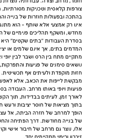
חומר, מרחב וצורה. עבודותיה נוצרות 
צורפות קלאסית וטכניקות מסורתיות, 
בהתכה ובפעולות חוזרות של בנייה והת
אינו רק אמצעי אלא שותף – הוא מתנגד
מחדש, ומשקף תהליכים פנימיים של ה
בסדרת העבודות "בתים שקטים" היא י
המדמים בתים, אך אינם שלמים או יציב
מתקיים מתח בין הרס ושבר לבין יופי 
נושאים סימנים של פגיעות והתפרקות, 
חזות מוקפדת ולעיתים אף תכשיטית. הנ
מבקשת לייפות את הכאב, אלא לאפשר
פגיעות ויופי באותו מרחב. העבודה ב
לאורך זמן, לעיתים בבדידות, תוך הקש
בתוך מציאות של חוסר יציבות ורעש חיצ
הופך למרחב של חזרה הביתה, אל עצמ
של בנייה מחודשת. דרך הפתיחה והחש
אלו, נוצר גם מרחב של חיבור אישי וקו
זיכרון וריפוי מתקיימים יחד.