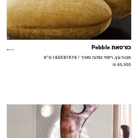
כורסאת Pebble
מבנה עץ, ריפוד כותנה ומוהר / 163X81X78 ס''מ
₪
65,900