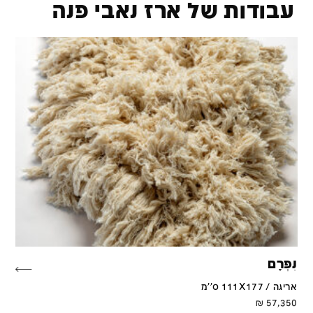
עבודות של ארז נאבי פנה
נִפְרָם
אריגה / 111X177 ס''מ
₪
57,350