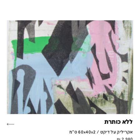
ללא כותרת
אקריליק על דיקט / 60x40x2 ס''מ
₪
2,980