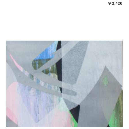
₪
3,420