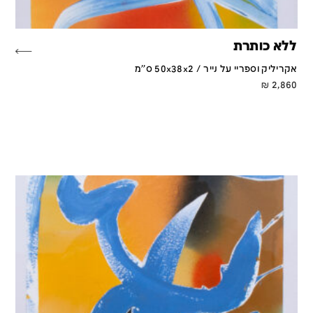
ללא כותרת
אקריליק וספריי על נייר / 50x38x2 ס''מ
₪
2,860