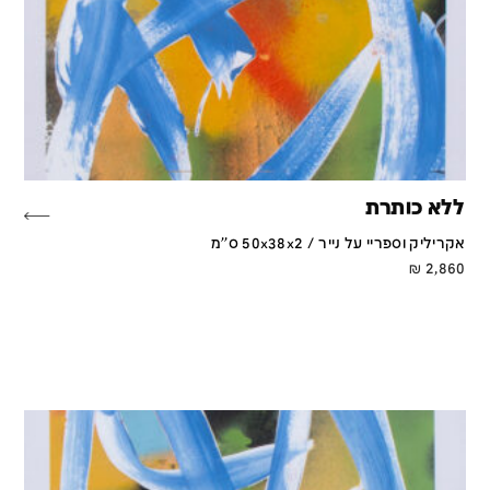
ללא כותרת
אקריליק וספריי על נייר / 50x38x2 ס''מ
₪
2,860