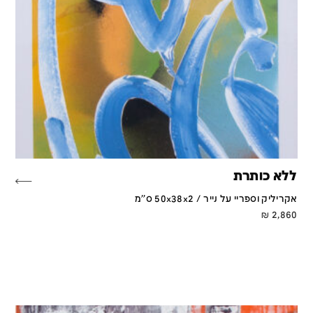
ללא כותרת
אקריליק וספריי על נייר / 50x38x2 ס''מ
₪
2,860